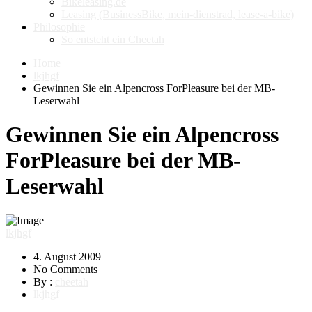
Bikeleasing.de
Leasing (BusinessBike, mein-dienstrad, lease-a-bike)
Philosophie
So entsteht ein Cheetah
Home
lkjhgf
Gewinnen Sie ein Alpencross ForPleasure bei der MB-
Leserwahl
Gewinnen Sie ein Alpencross
ForPleasure bei der MB-
Leserwahl
lkjhgf
4. August 2009
No Comments
By :
cheetah
lkjhgf