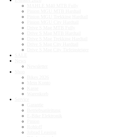
E-Bikes 2026
MAHLE M40 MTB Fully
Pinion MGU MTB Hardtail
Pinion MGU Trekking Hardtail
Pinion MGU City Hardtail
Drive S Mag MTB Fully
Drive S Mag MTB Hardtail
Drive S Mag Trekking Hardtail
Drive S Mag City Hardtail
Drive S Mag City Tiefeinsteiger
SALE
News
Newsletter
Shop
Bikes 2026
Mein Konto
Kasse
Warenkorb
Service
Garantie
Betriebsanleitung
E-Bike Elektronik
Pinion
Rohloff
Jobrad Leasing