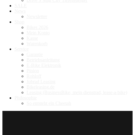
Drive S Mag City Tiefeinsteiger
SALE
News
Newsletter
Shop
Bikes 2026
Mein Konto
Kasse
Warenkorb
Service
Garantie
Betriebsanleitung
E-Bike Elektronik
Pinion
Rohloff
Jobrad Leasing
Bikeleasing.de
Leasing (BusinessBike, mein-dienstrad, lease-a-bike)
Philosophie
So entsteht ein Cheetah