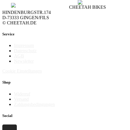
CHEETAH BIKES
HINDENBURGSTR.174
D-73333 GINGEN/FILS
© CHEETAH.DE
Service
Impressum
Datenschutz
AGB
Newsletter
Cookie Einstellungen
Shop
Widerruf
Versand
Zahlungsbedingungen
Social