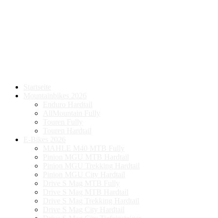
Startseite
Mountainbikes 2026
Enduro Hardtail
AllMountain Fully
Touren Fully
Touren Hardtail
E-Bikes 2026
MAHLE M40 MTB Fully
Pinion MGU MTB Hardtail
Pinion MGU Trekking Hardtail
Pinion MGU City Hardtail
Drive S Mag MTB Fully
Drive S Mag MTB Hardtail
Drive S Mag Trekking Hardtail
Drive S Mag City Hardtail