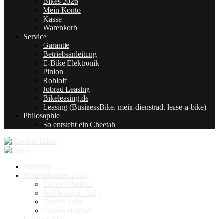
Bikes 2026
Mein Konto
Kasse
Warenkorb
Service
Garantie
Betriebsanleitung
E-Bike Elektronik
Pinion
Rohloff
Jobrad Leasing
Bikeleasing.de
Leasing (BusinessBike, mein-dienstrad, lease-a-bike)
Philosophie
So entsteht ein Cheetah
Startseite
Mountainbikes 2026
Enduro Hardtail
AllMountain Fully
Touren Fully
Touren Hardtail