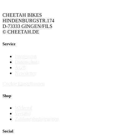
CHEETAH BIKES
HINDENBURGSTR.174
D-73333 GINGEN/FILS
© CHEETAH.DE
Service
Impressum
Datenschutz
AGB
Newsletter
Cookie Einstellungen
Shop
Widerruf
Versand
Zahlungsbedingungen
Social