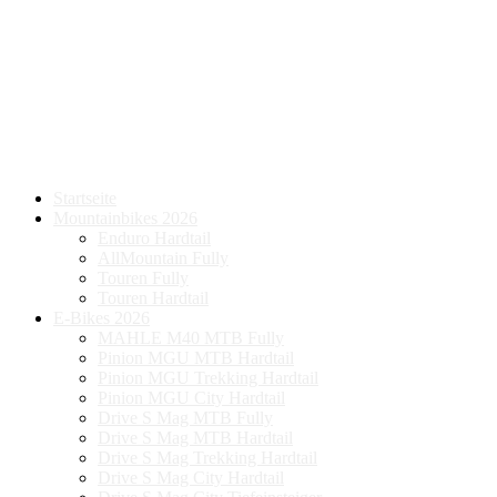
Startseite
Mountainbikes 2026
Enduro Hardtail
AllMountain Fully
Touren Fully
Touren Hardtail
E-Bikes 2026
MAHLE M40 MTB Fully
Pinion MGU MTB Hardtail
Pinion MGU Trekking Hardtail
Pinion MGU City Hardtail
Drive S Mag MTB Fully
Drive S Mag MTB Hardtail
Drive S Mag Trekking Hardtail
Drive S Mag City Hardtail