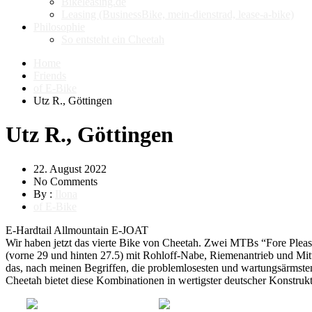
Bikeleasing.de
Leasing (BusinessBike, mein-dienstrad, lease-a-bike)
Philosophie
So entsteht ein Cheetah
Home
Friends
of E-Bike
Utz R., Göttingen
Utz R., Göttingen
22. August 2022
No Comments
By :
Ilona
of E-Bike
E-Hardtail Allmountain E-JOAT
Wir haben jetzt das vierte Bike von Cheetah. Zwei MTBs “Fore Pleasu
(vorne 29 und hinten 27.5) mit Rohloff-Nabe, Riemenantrieb und Mit
das, nach meinen Begriffen, die problemlosesten und wartungsärmste
Cheetah bietet diese Kombinationen in wertigster deutscher Konstrukt