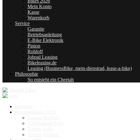
Bikes 2026
Mein Konto
Kasse
Warenkorb
Service
Garantie
Betriebsanleitung
E-Bike Elektronik
Pinion
Rohloff
Jobrad Leasing
Bikeleasing.de
Leasing (BusinessBike, mein-dienstrad, lease-a-bike)
Philosophie
So entsteht ein Cheetah
Startseite
Mountainbikes 2026
Enduro Hardtail
AllMountain Fully
Touren Fully
Touren Hardtail