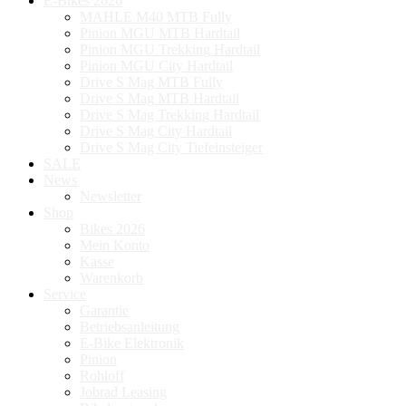
E-Bikes 2026
MAHLE M40 MTB Fully
Pinion MGU MTB Hardtail
Pinion MGU Trekking Hardtail
Pinion MGU City Hardtail
Drive S Mag MTB Fully
Drive S Mag MTB Hardtail
Drive S Mag Trekking Hardtail
Drive S Mag City Hardtail
Drive S Mag City Tiefeinsteiger
SALE
News
Newsletter
Shop
Bikes 2026
Mein Konto
Kasse
Warenkorb
Service
Garantie
Betriebsanleitung
E-Bike Elektronik
Pinion
Rohloff
Jobrad Leasing