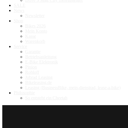
Drive S Mag City Tiefeinsteiger
SALE
News
Newsletter
Shop
Bikes 2026
Mein Konto
Kasse
Warenkorb
Service
Garantie
Betriebsanleitung
E-Bike Elektronik
Pinion
Rohloff
Jobrad Leasing
Bikeleasing.de
Leasing (BusinessBike, mein-dienstrad, lease-a-bike)
Philosophie
So entsteht ein Cheetah