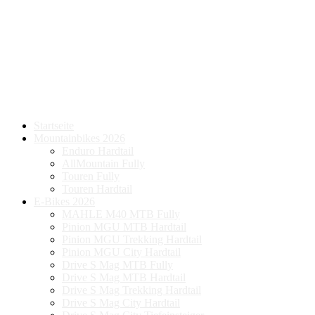
Startseite
Mountainbikes 2026
Enduro Hardtail
AllMountain Fully
Touren Fully
Touren Hardtail
E-Bikes 2026
MAHLE M40 MTB Fully
Pinion MGU MTB Hardtail
Pinion MGU Trekking Hardtail
Pinion MGU City Hardtail
Drive S Mag MTB Fully
Drive S Mag MTB Hardtail
Drive S Mag Trekking Hardtail
Drive S Mag City Hardtail