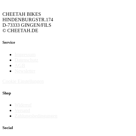
CHEETAH BIKES
HINDENBURGSTR.174
D-73333 GINGEN/FILS
© CHEETAH.DE
Service
Impressum
Datenschutz
AGB
Newsletter
Cookie Einstellungen
Shop
Widerruf
Versand
Zahlungsbedingungen
Social