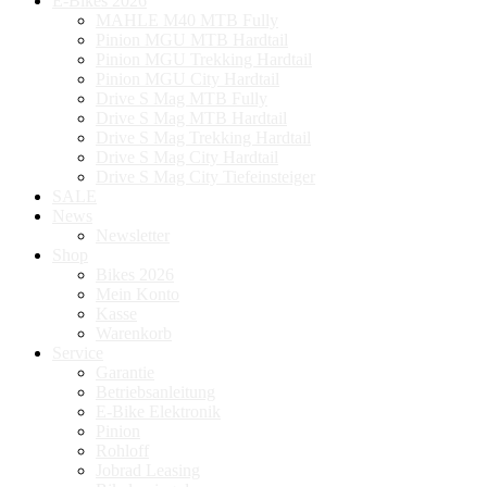
E-Bikes 2026
MAHLE M40 MTB Fully
Pinion MGU MTB Hardtail
Pinion MGU Trekking Hardtail
Pinion MGU City Hardtail
Drive S Mag MTB Fully
Drive S Mag MTB Hardtail
Drive S Mag Trekking Hardtail
Drive S Mag City Hardtail
Drive S Mag City Tiefeinsteiger
SALE
News
Newsletter
Shop
Bikes 2026
Mein Konto
Kasse
Warenkorb
Service
Garantie
Betriebsanleitung
E-Bike Elektronik
Pinion
Rohloff
Jobrad Leasing