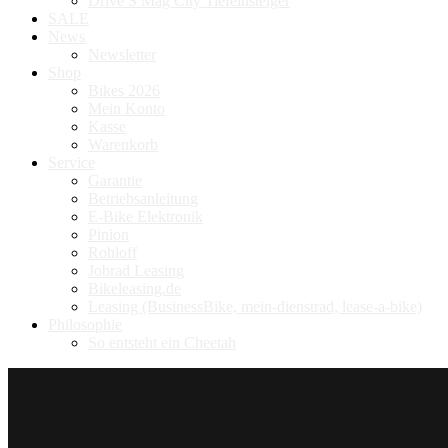
Drive S Mag City Tiefeinsteiger
SALE
News
Newsletter
Shop
Bikes 2026
Mein Konto
Kasse
Warenkorb
Service
Garantie
Betriebsanleitung
E-Bike Elektronik
Pinion
Rohloff
Jobrad Leasing
Bikeleasing.de
Leasing (BusinessBike, mein-dienstrad, lease-a-bike)
Philosophie
So entsteht ein Cheetah