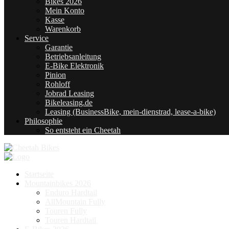
Bikes 2026
Mein Konto
Kasse
Warenkorb
Service
Garantie
Betriebsanleitung
E-Bike Elektronik
Pinion
Rohloff
Jobrad Leasing
Bikeleasing.de
Leasing (BusinessBike, mein-dienstrad, lease-a-bike)
Philosophie
So entsteht ein Cheetah
Startseite
Mountainbikes 2026
Enduro Hardtail
AllMountain Fully
Touren Fully
Touren Hardtail