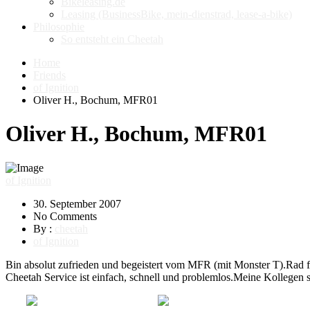
Bikeleasing.de
Leasing (BusinessBike, mein-dienstrad, lease-a-bike)
Philosophie
So entsteht ein Cheetah
Home
Friends
of Ignition
Oliver H., Bochum, MFR01
Oliver H., Bochum, MFR01
of Ignition
30. September 2007
No Comments
By :
cheetah
of Ignition
Bin absolut zufrieden und begeistert vom MFR (mit Monster T).Rad fähr
Cheetah Service ist einfach, schnell und problemlos.Meine Kollegen s