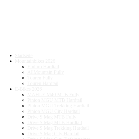
Startseite
Mountainbikes 2026
Enduro Hardtail
AllMountain Fully
Touren Fully
Touren Hardtail
E-Bikes 2026
MAHLE M40 MTB Fully
Pinion MGU MTB Hardtail
Pinion MGU Trekking Hardtail
Pinion MGU City Hardtail
Drive S Mag MTB Fully
Drive S Mag MTB Hardtail
Drive S Mag Trekking Hardtail
Drive S Mag City Hardtail