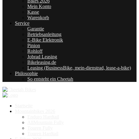
Bikes 2026
Mein Konto
Kasse
Warenkorb
Service
Garantie
Betriebsanleitung
E-Bike Elektronik
Pinion
Rohloff
Jobrad Leasing
Bikeleasing.de
Leasing (BusinessBike, mein-dienstrad, lease-a-bike)
Philosophie
So entsteht ein Cheetah
Startseite
Mountainbikes 2026
Enduro Hardtail
AllMountain Fully
Touren Fully
Touren Hardtail