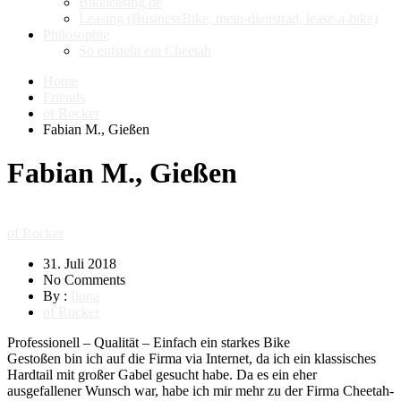
Bikeleasing.de
Leasing (BusinessBike, mein-dienstrad, lease-a-bike)
Philosophie
So entsteht ein Cheetah
Home
Friends
of Rocker
Fabian M., Gießen
Fabian M., Gießen
of Rocker
31. Juli 2018
No Comments
By :
Ilona
of Rocker
Professionell – Qualität – Einfach ein starkes Bike
Gestoßen bin ich auf die Firma via Internet, da ich ein klassisches
Hardtail mit großer Gabel gesucht habe. Da es ein eher
ausgefallener Wunsch war, habe ich mir mehr zu der Firma Cheetah-