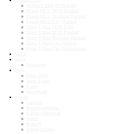
E-Bikes 2026
MAHLE M40 MTB Fully
Pinion MGU MTB Hardtail
Pinion MGU Trekking Hardtail
Pinion MGU City Hardtail
Drive S Mag MTB Fully
Drive S Mag MTB Hardtail
Drive S Mag Trekking Hardtail
Drive S Mag City Hardtail
Drive S Mag City Tiefeinsteiger
SALE
News
Newsletter
Shop
Bikes 2026
Mein Konto
Kasse
Warenkorb
Service
Garantie
Betriebsanleitung
E-Bike Elektronik
Pinion
Rohloff
Jobrad Leasing