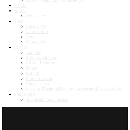
Drive S Mag City Tiefeinsteiger
SALE
News
Newsletter
Shop
Bikes 2026
Mein Konto
Kasse
Warenkorb
Service
Garantie
Betriebsanleitung
E-Bike Elektronik
Pinion
Rohloff
Jobrad Leasing
Bikeleasing.de
Leasing (BusinessBike, mein-dienstrad, lease-a-bike)
Philosophie
So entsteht ein Cheetah